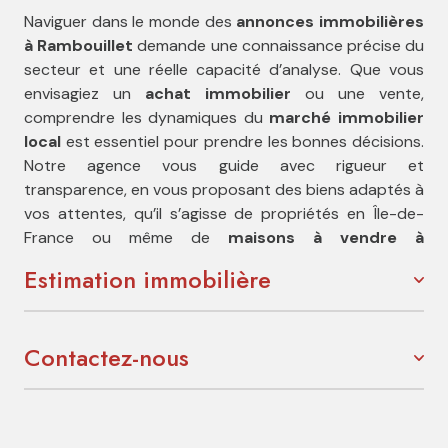
Naviguer dans le monde des
annonces immobilières
à Rambouillet
demande une connaissance précise du
secteur et une réelle capacité d’analyse. Que vous
envisagiez un
achat immobilier
ou une vente,
comprendre les dynamiques du
marché immobilier
local
est essentiel pour prendre les bonnes décisions.
Notre agence vous guide avec rigueur et
transparence, en vous proposant des biens adaptés à
vos attentes, qu’il s’agisse de propriétés en Île-de-
France ou même de
maisons à vendre à
Montpellier
, selon vos projets de vie et
Estimation immobilière
d’investissement.
Contactez-nous
Déterminer le juste prix est une étape stratégique.
Grâce à notre expertise, nous réalisons une
estimation immobilière fiable et personnalisée
dans les Yvelines
. Chaque
évaluation de bien