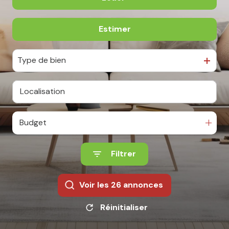
Estimer
à l'année
De l'immo pro
Type de bien
Budget
Filtrer
Voir les
26
annonces
Réinitialiser