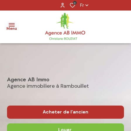
0
Fr
Menu
accueil
acheter
Agence AB Immo
louer
Agence immobiliere à Rambouillet
vendre
agence
Acheter
de l'ancien
contact
Louer
De l'ancien