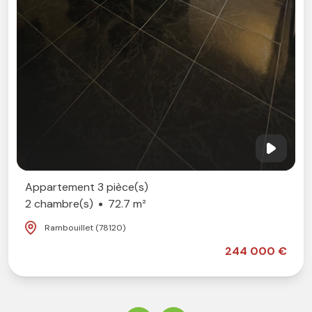
tement 3 pièce(s)
mbre(s)
72.7 m²
bouillet (78120)
244 000 €