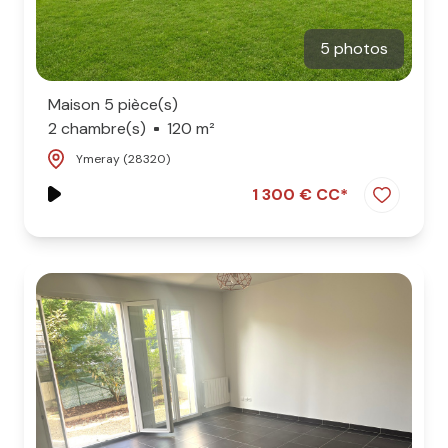
5 photos
Maison 5 pièce(s)
2 chambre(s)
120 m²
Ymeray (28320)
1 300 € CC*