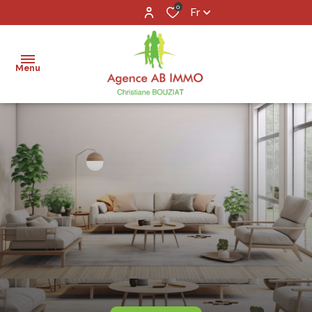
0
Fr
Menu
accueil
acheter
louer
vendre
agence
contact