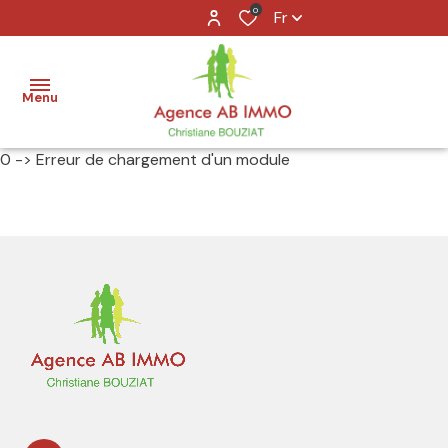
0
Fr
Menu
0 -> Erreur de chargement d'un module
accueil
acheter
louer
vendre
agence
contact