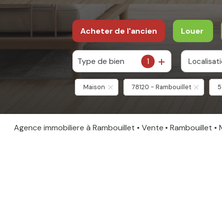
Acheter
de l'ancien
Louer
Type de bien
1
Localisat
De l'ancien
à l'anné
De l'imm
Maison
78120 - Rambouillet
5
Agence immobiliere à Rambouillet
Vente
Rambouillet