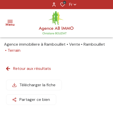
0
Fr
Menu
Agence immobiliere à Rambouillet
Vente
Rambouillet
accueil
Terrain
acheter
Retour aux résultats
louer
vendre
Télécharger la fiche
agence
Partager ce bien
contact