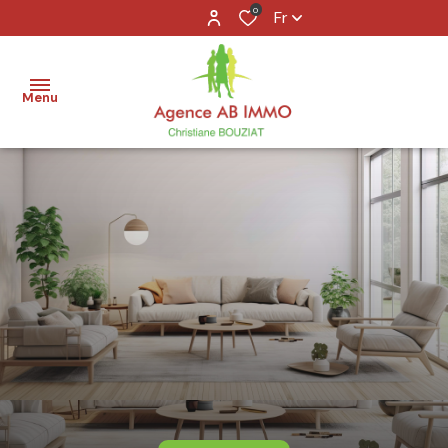
0
Fr
Menu
accueil
acheter
louer
vendre
agence
contact