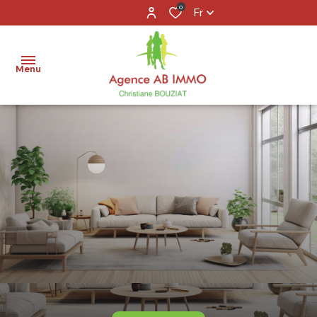
0
Fr
Menu
accueil
acheter
louer
vendre
agence
contact