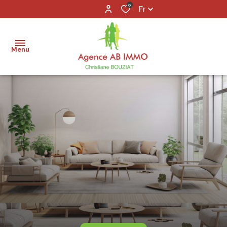
0
Fr
Menu
accueil
acheter
louer
vendre
agence
contact